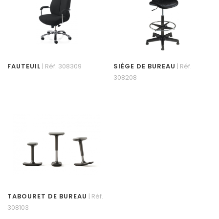
FAUTEUIL
| Réf. 308309
SIÈGE DE BUREAU
| Réf.
308208
TABOURET DE BUREAU
| Réf.
308103