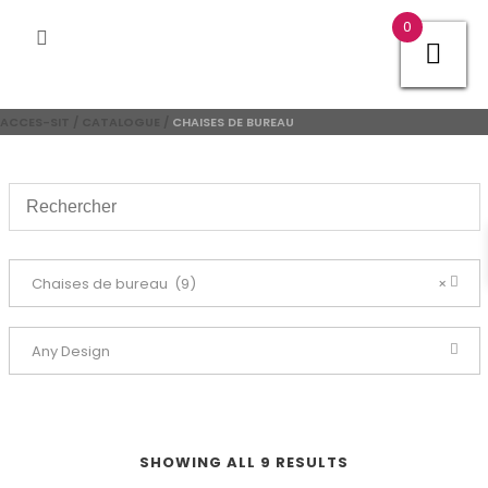
0
ACCES-SIT
/
CATALOGUE
/
CHAISES DE BUREAU
Chaises de bureau (9)
×
Any Design
SHOWING ALL 9 RESULTS