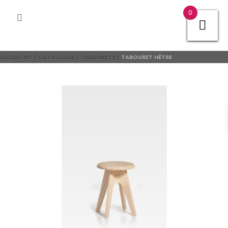
0
ACCES-SIT
/
CATALOGUE
/
TABOURETS
/
TABOURET HÊTRE