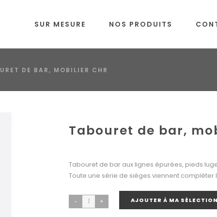
SUR MESURE
NOS PRODUITS
CON
URET DE BAR, MOBILIER CHR
Tabouret de bar, mob
Tabouret de bar aux lignes épurées, pieds lug
Toute une série de sièges viennent compléter
AJOUTER À MA SÉLECTIO