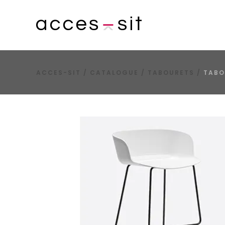
ACCES-SIT
/
CATALOGUE
/
TABOURETS
/
TABO