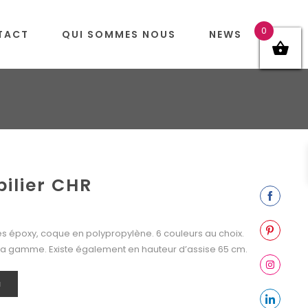
0
TACT
QUI SOMMES NOUS
NEWS
ilier CHR
Share
on
es époxy, coque en polypropylène. 6 couleurs au choix.
Facebook
Share
 la gamme. Existe également en hauteur d’assise 65 cm.
on
Pinterest
Share
N
on