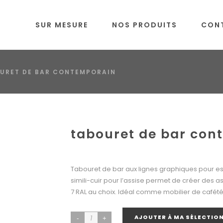
SUR MESURE
NOS PRODUITS
CON
URET DE BAR CONTEMPORAIN
tabouret de bar con
Tabouret de bar aux lignes graphiques pour e
simili-cuir pour l’assise permet de créer des a
7 RAL au choix. Idéal comme mobilier de cafété
AJOUTER À MA SÉLECTIO