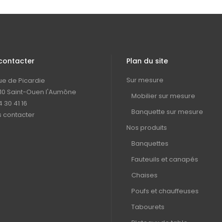
contacter
Plan du site
Sur mesure
rue de Picardie
10 Saint-Ouen l'Aumône
Mobilier sur mesure
4 30 41 16
Banquette sur mesure
 contacter
Nos produits
Banquettes
Fauteuils et canapés
Chaises
Poufs et chauffeuses
Tabourets