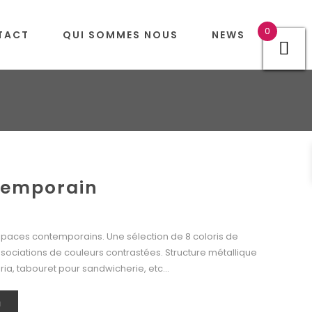
0
TACT
QUI SOMMES NOUS
NEWS
temporain
spaces contemporains. Une sélection de 8 coloris de
ssociations de couleurs contrastées. Structure métallique
ria, tabouret pour sandwicherie, etc…
N