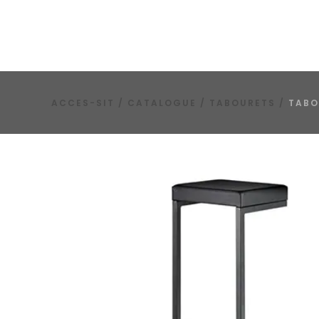
ACCES-SIT
/
CATALOGUE
/
TABOURETS
/
TABO