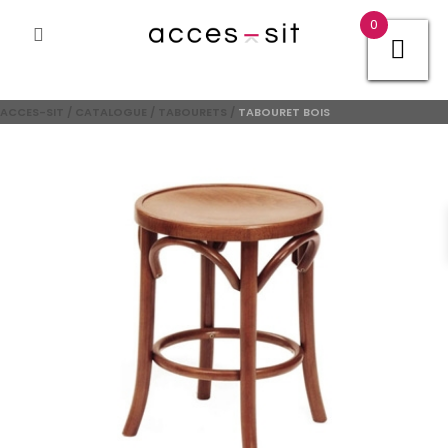
0
ACCES-SIT
/
CATALOGUE
/
TABOURETS
/
TABOURET BOIS