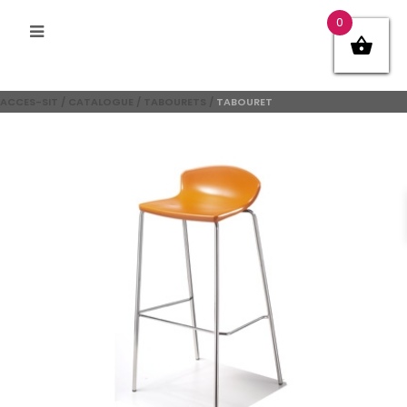
0
ACCES-SIT
/
CATALOGUE
/
TABOURETS
/
TABOURET