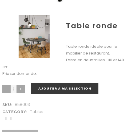
Table ronde
Table ronde idéale pour le
mobilier de restaurant.
Existe en deux tailles : 110 et 140
cm
Prix sur demande.
AJOUTER À MA SÉLECTION
858003
SKU:
Tables
CATEGORY: