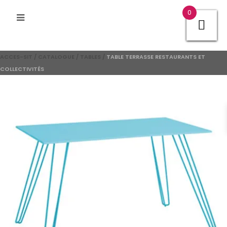
0
ACCES-SIT
/
CATALOGUE
/
TABLES
/
TABLE TERRASSE RESTAURANTS ET
COLLECTIVITÉS