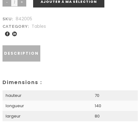
AJOUTER À MA SÉLECTION
842005
SKU:
Tables
CATEGORY:
DESCRIPTION
Dimensions :
hauteur
70
longueur
140
largeur
80