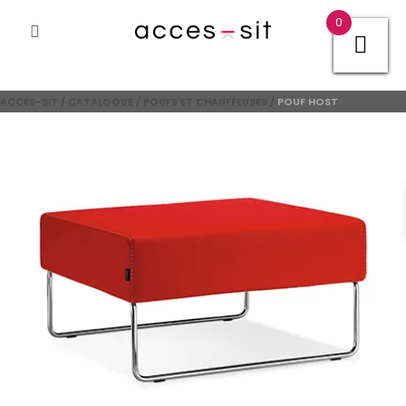
0
ACCES-SIT
/
CATALOGUE
/
POUFS ET CHAUFFEUSES
/
POUF HOST