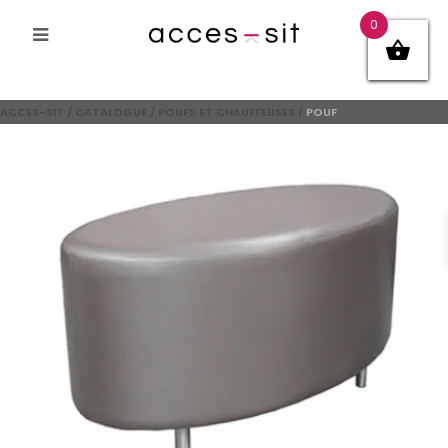
0
ACCES-SIT
/
CATALOGUE
/
POUFS ET CHAUFFEUSES
/
POUF