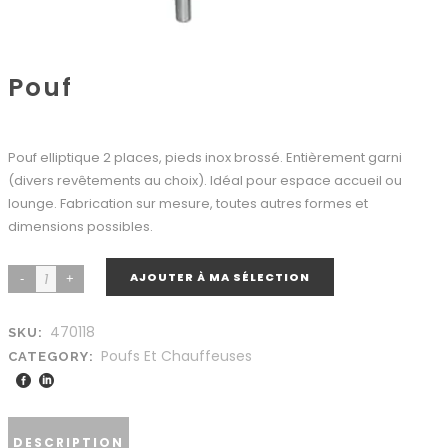
Pouf
Pouf elliptique 2 places, pieds inox brossé. Entièrement garni
(divers revêtements au choix). Idéal pour espace accueil ou
lounge. Fabrication sur mesure, toutes autres formes et
dimensions possibles.
AJOUTER À MA SÉLECTION
470118
SKU:
Poufs Et Chauffeuses
CATEGORY:
DESCRIPTION