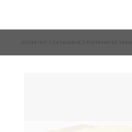
ACCES-SIT
/
CATALOGUE
/
PLATEAUX DE TABL