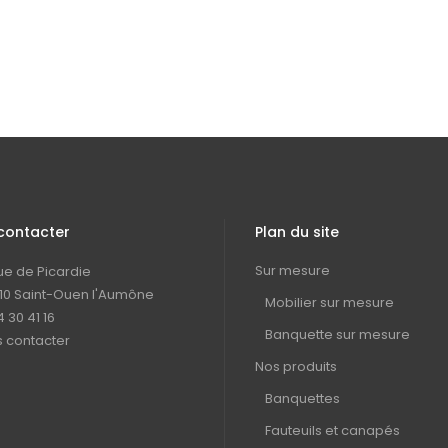
contacter
Plan du site
Sur mesure
rue de Picardie
10 Saint-Ouen l'Aumône
Mobilier sur mesure
4 30 41 16
Banquette sur mesure
 contacter
Nos produits
Banquettes
Fauteuils et canapés