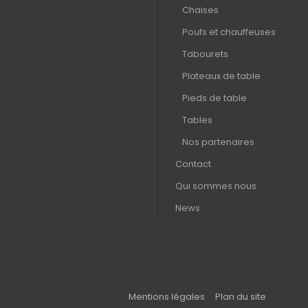
Chaises
Poufs et chauffeuses
Tabourets
Plateaux de table
Pieds de table
Tables
Nos partenaires
Contact
Qui sommes nous
News
© Acces-sit
2026 |
Mentions légales
|
Plan du site