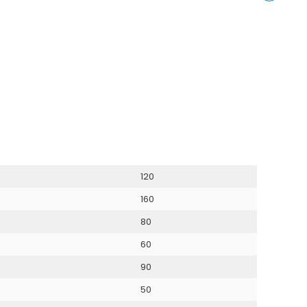
Instagram
Share
on
LinkedIn
120
160
80
60
90
50