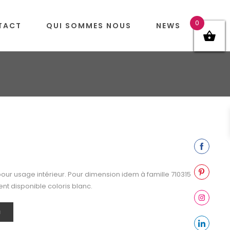
0
TACT
QUI SOMMES NOUS
NEWS
Share
on
, pour usage intérieur. Pour dimension idem à famille 710315
Facebook
Share
t disponible coloris blanc.
on
Pinterest
Share
N
on