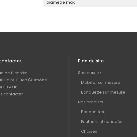
diametre max
contacter
Plan du site
Sur mesure
rue de Picardie
10 Saint-Ouen l'Aumône
Mobilier sur mesure
4 30 41 16
Banquette sur mesure
s contacter
Nos produits
Banquettes
Fauteuils et canapés
Chaises