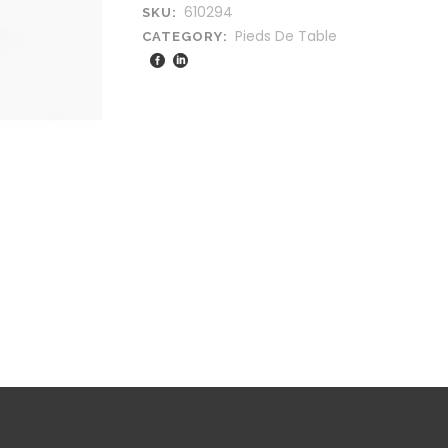
610294
SKU:
Pieds De Table
CATEGORY: