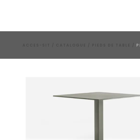
ACCES-SIT
/
CATALOGUE
/
PIEDS DE TABLE
/
P