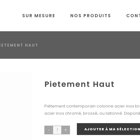
SUR MESURE
NOS PRODUITS
CON
IETEMENT HAUT
Pietement Haut
Piètement contemporain colonne acier inox bros
acier inox chromé, brossé, ou laitonné. Disponi
AJOUTER À MA SÉLECTIO