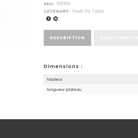
610159
SKU:
Pieds De Table
CATEGORY:
DESCRIPTION
ADDITIONAL 
Dimensions :
hauteur
longueur plateau