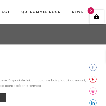
0
TACT
QUI SOMMES NOUS
NEWS
Share
on
sé. Disponible finition : colonne bois plaqué ou massif,
Facebook
Share
ble dans différents formats.
on
Pinterest
Share
N
on