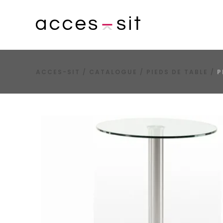
ACCES-SIT
/
CATALOGUE
/
PIEDS DE TABLE
/
P