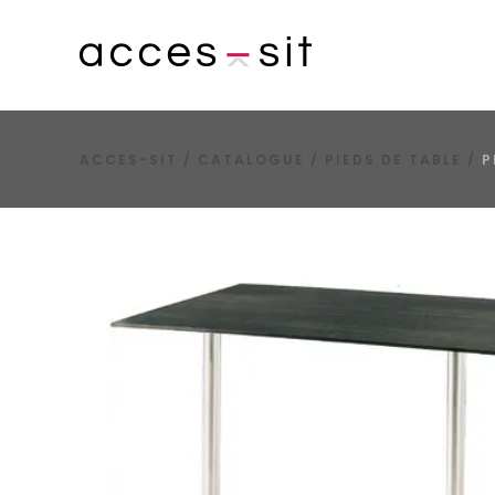
ACCES-SIT
/
CATALOGUE
/
PIEDS DE TABLE
/
P