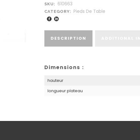
610663
SKU:
Pieds De Table
CATEGORY:
DESCRIPTION
ADDITIONAL 
Dimensions :
hauteur
longueur plateau