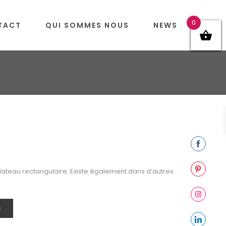
0
TACT
QUI SOMMES NOUS
NEWS
Share
on
lateau rectangulaire. Existe également dans d’autres
Facebook
Share
on
Pinterest
Share
N
on