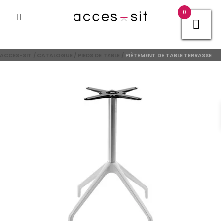
0
ACCES-SIT
/
CATALOGUE
/
PIEDS DE TABLE
/
PIÈTEMENT DE TABLE TERRASSE