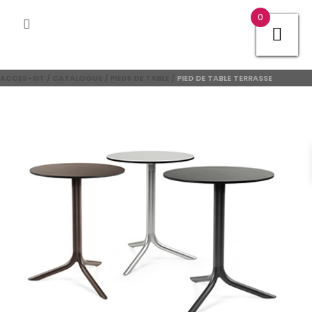
0
ACCES-SIT
/
CATALOGUE
/
PIEDS DE TABLE
/
PIED DE TABLE TERRASSE