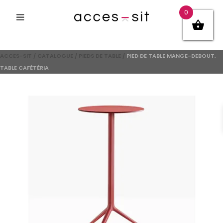
0
ACCES-SIT
/
CATALOGUE
/
PIEDS DE TABLE
/
PIED DE TABLE MANGE-DEBOUT,
TABLE CAFÉTÉRIA