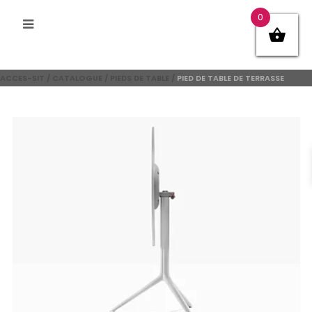
0
ACCES-SIT
/
CATALOGUE
/
PIEDS DE TABLE
/
PIED DE TABLE DE TERRASSE