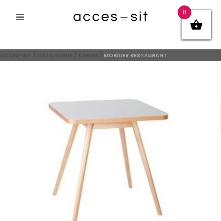
0
ACCES-SIT
/
CATALOGUE
/
TABLES
/
MOBILIER RESTAURANT