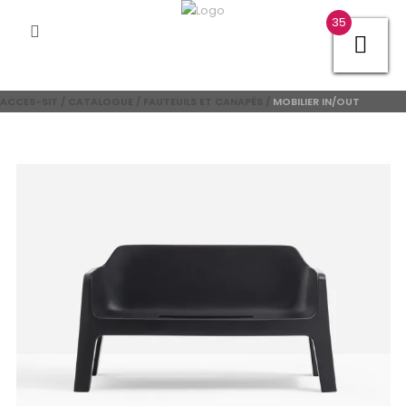
35
ACCES-SIT
/
CATALOGUE
/
FAUTEUILS ET CANAPÉS
/
MOBILIER IN/OUT