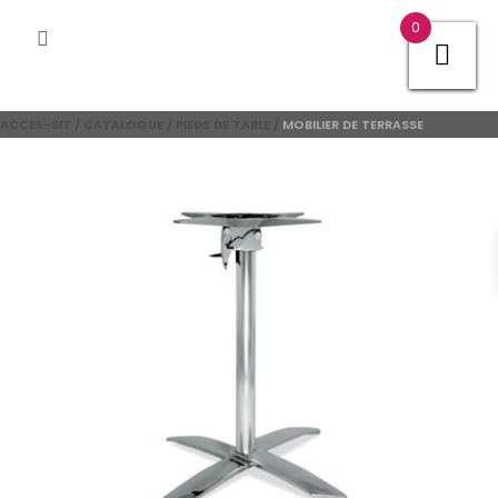
0
ACCES-SIT
/
CATALOGUE
/
PIEDS DE TABLE
/
MOBILIER DE TERRASSE