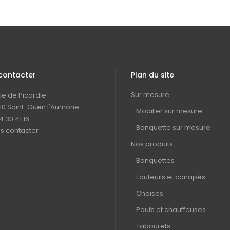
contacter
Plan du site
Sur mesure
rue de Picardie
10 Saint-Ouen l'Aumône
Mobilier sur mesure
4 30 41 16
Banquette sur mesure
s contacter
Nos produits
Banquettes
Fauteuils et canapés
Chaises
Poufs et chauffeuses
Tabourets