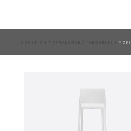
ACCES-SIT
/
CATALOGUE
/
TABOURETS
/
MOBI