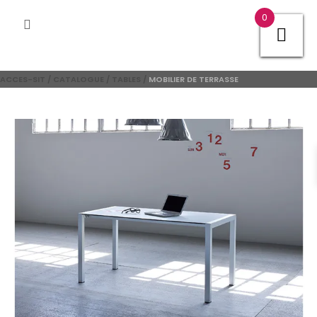
0
ACCES-SIT
/
CATALOGUE
/
TABLES
/
MOBILIER DE TERRASSE