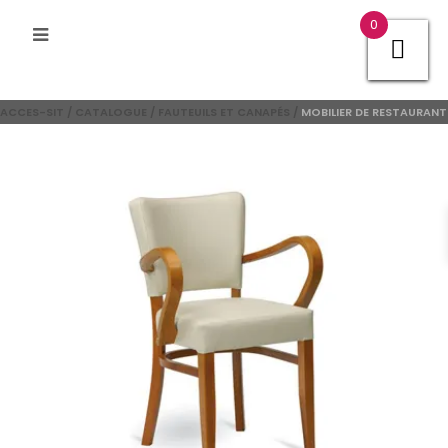
0
ACCES-SIT
/
CATALOGUE
/
FAUTEUILS ET CANAPÉS
/
MOBILIER DE RESTAURANT