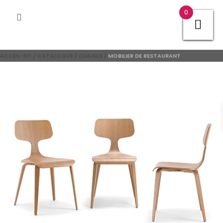
0
ACCES-SIT
/
CATALOGUE
/
CHAISES
/
MOBILIER DE RESTAURANT