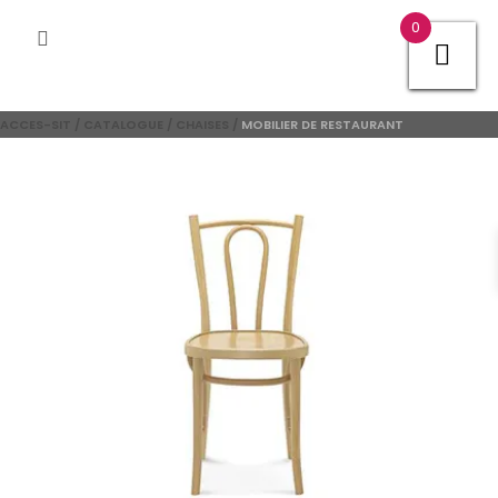
0
ACCES-SIT
/
CATALOGUE
/
CHAISES
/
MOBILIER DE RESTAURANT