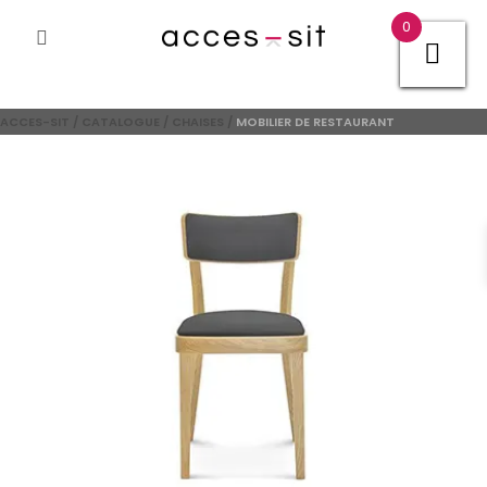
0
ACCES-SIT
/
CATALOGUE
/
CHAISES
/
MOBILIER DE RESTAURANT