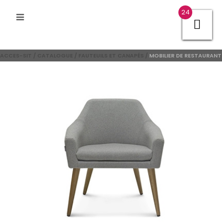
24
ACCES-SIT
/
CATALOGUE
/
FAUTEUILS ET CANAPÉS
/
MOBILIER DE RESTAURANT