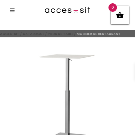
0
ACCES-SIT
/
CATALOGUE
/
PIEDS DE TABLE
/
MOBILIER DE RESTAURANT