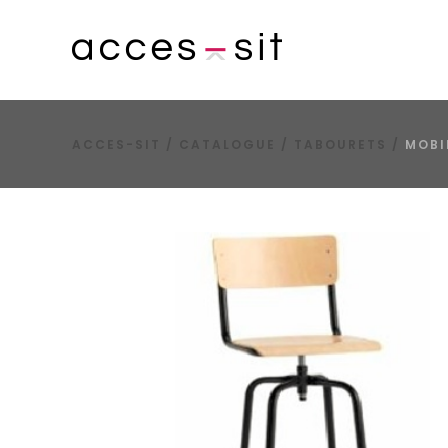
ACCES-SIT
/
CATALOGUE
/
TABOURETS
/
MOBI