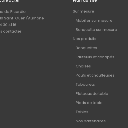
contacter
Plan du site
Sur mesure
rue de Picardie
10 Saint-Ouen l'Aumône
Mobilier sur mesure
4 30 41 16
Banquette sur mesure
s contacter
Nos produits
Banquettes
Fauteuils et canapés
Chaises
Poufs et chauffeuses
Tabourets
Plateaux de table
Pieds de table
Tables
Nos partenaires