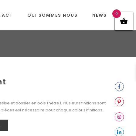
0
TACT
QUI SOMMES NOUS
NEWS
nt
Share
on
ise et dossier en bois (hêtre). Plusieurs finitions sont
Facebook
Share
pièces est nécessaire pour chaque coloris/finitions.
on
Pinterest
Share
N
on