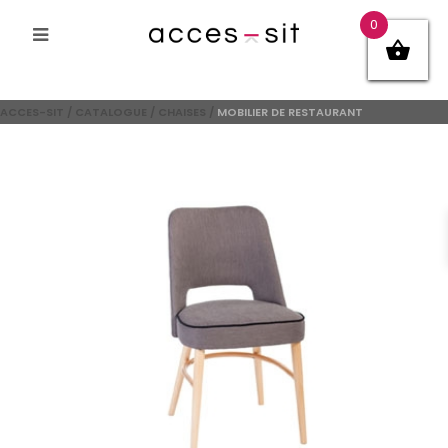
0
ACCES-SIT
/
CATALOGUE
/
CHAISES
/
MOBILIER DE RESTAURANT