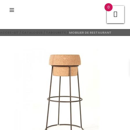
0
ACCES-SIT
/
CATALOGUE
/
TABOURETS
/
MOBILIER DE RESTAURANT