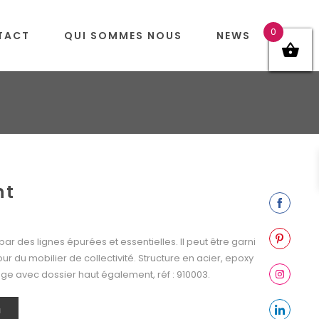
0
TACT
QUI SOMMES NOUS
NEWS
nt
Share
on
ar des lignes épurées et essentielles. Il peut être garni
Facebook
Share
our du mobilier de collectivité. Structure en acier, epoxy
on
nge avec dossier haut également, réf : 910003.
Pinterest
Share
on
N