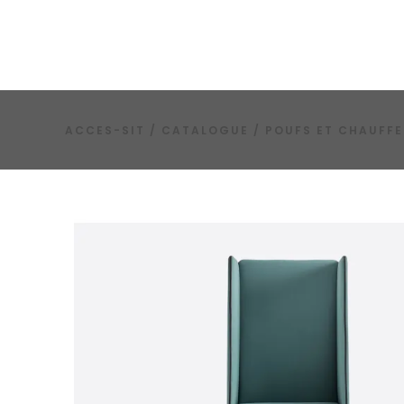
ACCES-SIT
/
CATALOGUE
/
POUFS ET CHAUFF