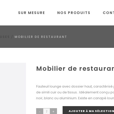
SUR MESURE
NOS PRODUITS
CON
EUSES
/
MOBILIER DE RESTAURANT
Mobilier de restaura
Fauteuil lounge avec dossier haut, caractérisé p
de simili cuir ou de tissus.. Idéalement conçu p
noir, blanc ou aluminium. Existe en canapé lou
AJOUTER À MA SÉLECTIO