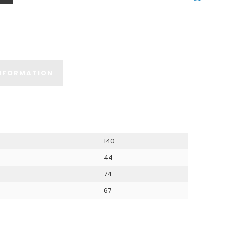
Instagram
Share
on
LinkedIn
INFORMATION
140
44
74
67