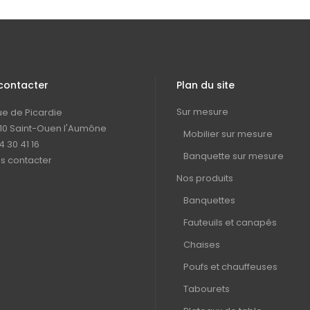
contacter
Plan du site
Sur mesure
rue de Picardie
10 Saint-Ouen l'Aumône
Mobilier sur mesure
4 30 41 16
Banquette sur mesure
s contacter
Nos produits
Banquettes
Fauteuils et canapés
Chaises
Poufs et chauffeuses
Tabourets