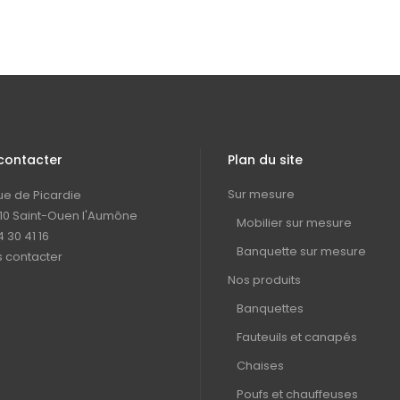
contacter
Plan du site
Sur mesure
rue de Picardie
10 Saint-Ouen l'Aumône
Mobilier sur mesure
4 30 41 16
Banquette sur mesure
 contacter
Nos produits
Banquettes
Fauteuils et canapés
Chaises
Poufs et chauffeuses