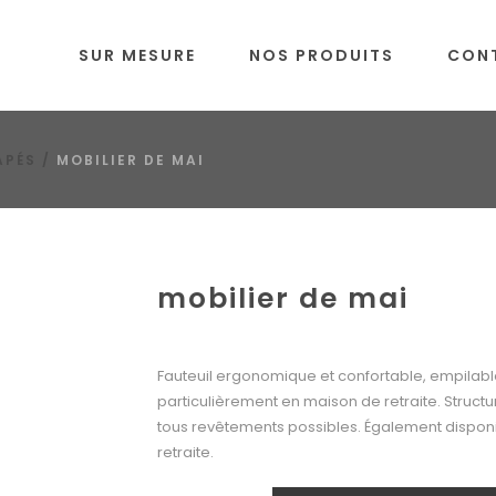
SUR MESURE
NOS PRODUITS
CON
APÉS
/
MOBILIER DE MAI
mobilier de mai
Fauteuil ergonomique et confortable, empilable
particulièrement en maison de retraite. Structur
tous revêtements possibles. Également disponi
retraite.