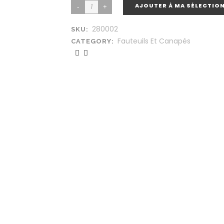
AJOUTER À MA SÉLECTIO
280002
SKU:
Fauteuils Et Canapés
CATEGORY: