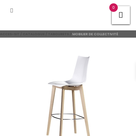
0
ACCES-SIT
/
CATALOGUE
/
TABOURETS
/
MOBILIER DE COLLECTIVITÉ