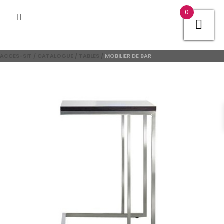
0
ACCES-SIT
/
CATALOGUE
/
TABLES
/
MOBILIER DE BAR