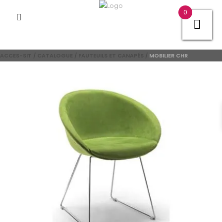
0
ACCES-SIT
/
CATALOGUE
/
FAUTEUILS ET CANAPÉS
/
MOBILIER CHR