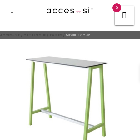
0
ACCES-SIT
/
CATALOGUE
/
TABLES
/
MOBILIER CHR