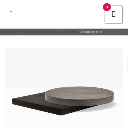
0
ACCES-SIT
/
CATALOGUE
/
PLATEAUX DE TABLE
/
MOBILIER CHR