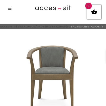
0
ACCES-SIT
/
CATALOGUE
/
FAUTEUILS ET CANAPÉS
/
FAUTEUIL RESTAURANTS