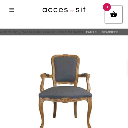
0
ACCES-SIT
/
CATALOGUE
/
FAUTEUILS ET CANAPÉS
/
FAUTEUIL BRASSERIE