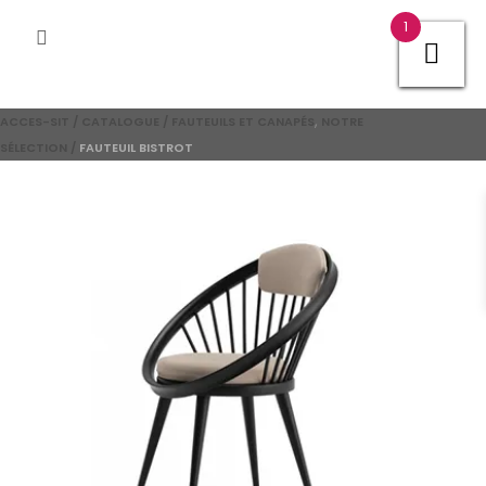
1
,
ACCES-SIT
/
CATALOGUE
/
FAUTEUILS ET CANAPÉS
NOTRE
SÉLECTION
/
FAUTEUIL BISTROT