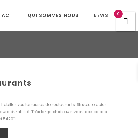
0
TACT
QUI SOMMES NOUS
NEWS
aurants
 habiller vos terrasses de restaurants. Structure acier
ure durabilité. Très large choix au niveau des coloris.
 542011.
N