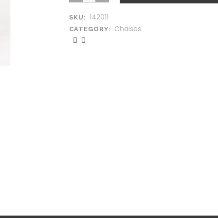
142011
SKU:
Chaises
CATEGORY: