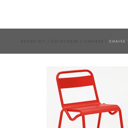
ACCES-SIT
/
CATALOGUE
/
CHAISES
/
CHAISE