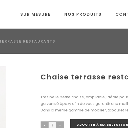
SUR MESURE
NOS PRODUITS
CON
 TERRASSE RESTAURANTS
Chaise terrasse rest
Très belle petite chaise, empilable, idéale pour
galvanisé époxy afin de vous garantir une meille
Dans la même gamme de mobilier, tabouret réf
AJOUTER À MA SÉLECTIO