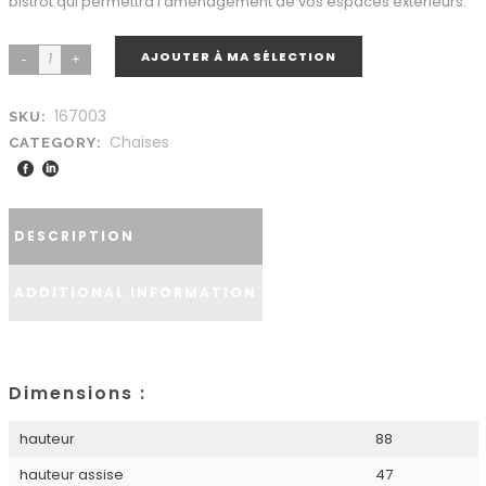
bistrot qui permettra l’aménagement de vos espaces extérieurs.
AJOUTER À MA SÉLECTION
167003
SKU:
Chaises
CATEGORY:
DESCRIPTION
ADDITIONAL INFORMATION
Dimensions :
hauteur
88
hauteur assise
47