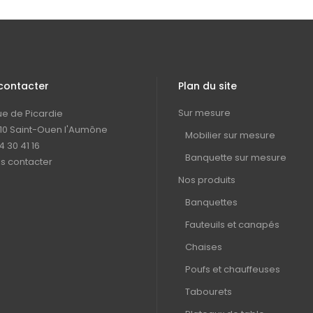
contacter
Plan du site
Sur mesure
rue de Picardie
10 Saint-Ouen l'Aumône
Mobilier sur mesure
4 30 41 16
Banquette sur mesure
s contacter
Nos produits
Banquettes
Fauteuils et canapés
Chaises
Poufs et chauffeuses
Tabourets