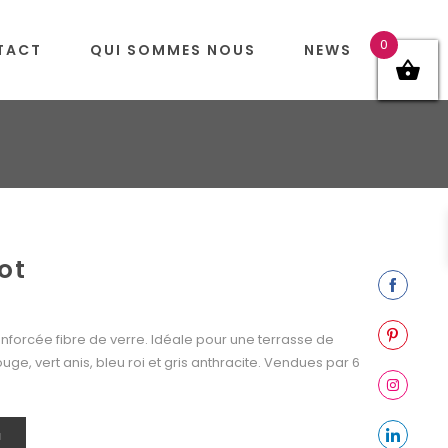
0
TACT
QUI SOMMES NOUS
NEWS
ot
Share
on
nforcée fibre de verre. Idéale pour une terrasse de
Facebook
Share
ouge, vert anis, bleu roi et gris anthracite. Vendues par 6
on
Pinterest
Share
on
N