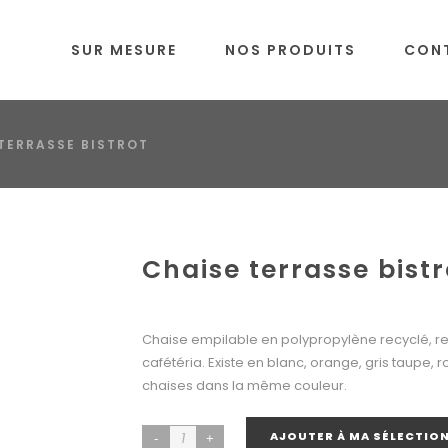
SUR MESURE
NOS PRODUITS
CON
TERRASSE BISTROT
Chaise terrasse bistr
Chaise empilable en polypropylène recyclé, re
cafétéria. Existe en blanc, orange, gris taupe, r
chaises dans la même couleur.
AJOUTER À MA SÉLECTIO