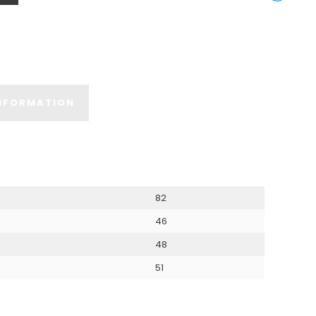
Instagram
Share
on
LinkedIn
INFORMATION
82
46
48
51