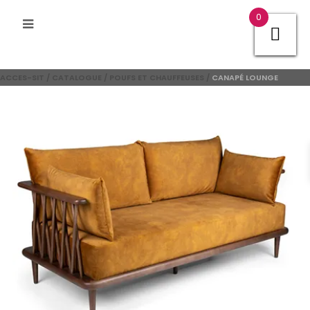
0
ACCES-SIT
/
CATALOGUE
/
POUFS ET CHAUFFEUSES
/
CANAPÉ LOUNGE