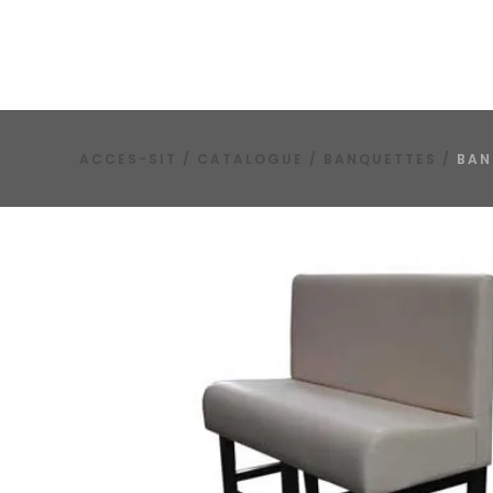
ACCES-SIT
/
CATALOGUE
/
BANQUETTES
/
BAN