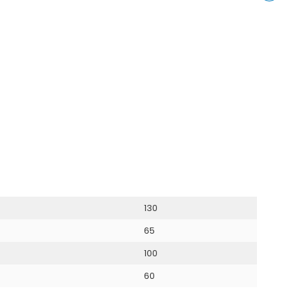
Instagram
Share
on
LinkedIn
130
65
100
60