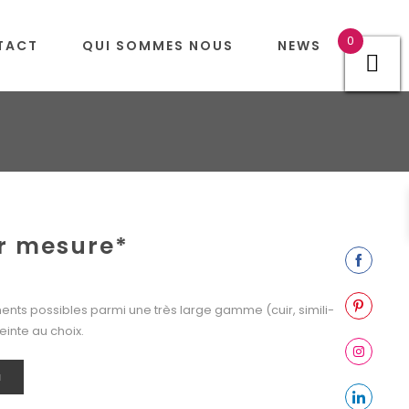
0
TACT
QUI SOMMES NOUS
NEWS
r mesure*
Share
on
ts possibles parmi une très large gamme (cuir, simili-
Facebook
Share
teinte au choix.
on
Pinterest
Share
N
on